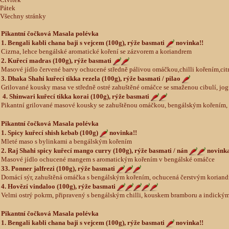
Pátek
Všechny stránky
Pikantní čočková Masala polévka
1. Bengali kabli chana baji s vejcem (100g), rýže basmati
novinka!!
Cizrna, lehce bengálské aromatické koření se zázvorem a koriandrem
2. Kuřecí madras (100g), rýže basmati
Masové jídlo červené barvy ochucené středně pálivou omáčkou,chilli kořením,ci
3. Dhaka Shahi kuřecí tikka rezela (100g), rýže basmati / pilao
Grilované kousky masa ve středně ostré zahuštěné omáčce se smaženou cibulí, j
4. Shinwari kuřecí tikka korai (100g), rýže basmati
Pikantní grilované masové kousky se zahuštěnou omáčkou, bengálským kořením, o
Pikantní čočková Masala polévka
1. Spicy kuřecí shish kebab (100g)
novinka!!
Mleté maso s bylinkami a bengálským kořením
2. Raj Shahi spicy kuřecí mango curry (100g), rýže basmati / nán
novinka
Masové jídlo ochucené mangem s aromatickým kořením v bengálské omáčce
33. Ponner jalfrezi (100g), rýže basmati
Domácí sýr, zahuštěná omáčka s bengálským kořením, ochucená čerstvým koriandre
4. Hovězí vindaloo (100g), rýže basmati
Velmi ostrý pokrm, připravený s bengálským chilli, kouskem bramboru a indický
Pikantní čočková
Masala polévka
1. Bengali kabli chana baji s vejcem (100g), rýže basmati
novinka!!