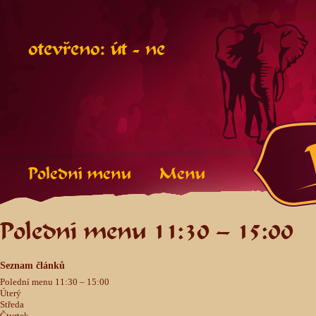
Phall House | In
otevřeno: út - ne
Polední menu
Menu
Polední menu 11:30 – 15:00
Seznam článků
Polední menu 11:30 – 15:00
Úterý
Středa
Čtvrtek