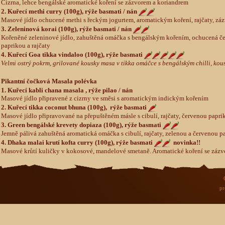
Cizrna, lehce bengálské aromatické koření se zázvorem a koriandrem
2. Kuřecí methi curry (100g), rýže basmati / nán
Masové jídlo ochucené methi s řeckým jogurtem, aromatickým koření, rajčaty, zá
3. Zeleninová korai (100g), rýže basmati / nán
Kořeněné zeleninové jídlo, zahuštěná omáčka s bengálským kořením, ochucená če
paprikou a rajčaty
4. Kuřecí Goa tikka vindaloo (100g), rýže basmati
Velmi ostrý pokrm, grilované kousky masa v tikka omáčce s bengálským chilli, k
Pikantní čočková Masala polévka
1. Kuřecí kabli chana masala , rýže pilao / nán
Masové jídlo připravené z cizrny ve směsi s aromatickým indickým kořením
2. Kuřecí tikka coconut bhuna (100g), rýže basmati
Masové jídlo připravované na přepuštěném másle s cibulí, rajčaty, červenou pa
3. Green bengálské krevety dopiaza (100g), rýže basmati
Jemně pálivá zahuštěná aromatická omáčka s cibulí, rajčaty, zelenou a červenou 
4. Dhaka malai krutí kofta curry (100g), rýže basmati
novinka!!
Masové krůtí kuličky v kokosové, mandelové smetaně. Aromatické koření se záz
pr